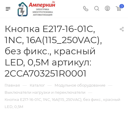
0
Кнопка E217-16-01C,
1NС, 16A(115_250VAC),
без фикс., красный
LED, 0,5M артикул:
2CCA703251R0001
—
—
—
Главная
Каталог
Модульное оборудование
—
Выключатели нагрузки и переключатели
Кнопка E217-16-01C, 1NС, 16A(115_250VAC), без фикс., красный
LED, 0,5M