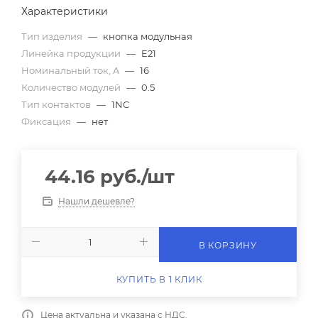
Характеристики
Тип изделия
—
кнопка модульная
Линейка продукции
—
E21
Номинальный ток, A
—
16
Количество модулей
—
0.5
Тип контактов
—
1NC
Фиксация
—
нет
44.16
руб.
/шт
Нашли дешевле?
В КОРЗИНУ
КУПИТЬ В 1 КЛИК
Цена актуальна и указана с НДС.