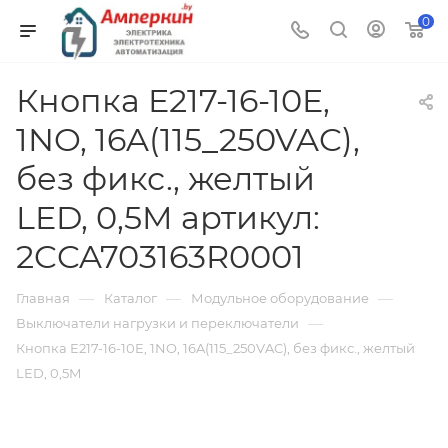
0
Кнопка E217-16-10E,
1NO, 16A(115_250VAC),
без фикс., желтый
LED, 0,5M артикул:
2CCA703163R0001
—
—
—
Главная
Каталог
Модульное оборудование
—
Выключатели нагрузки и переключатели
Кнопка E217-16-10E, 1NO, 16A(115_250VAC), без фикс., желтый
LED, 0,5M