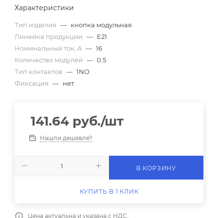
Характеристики
Тип изделия
—
кнопка модульная
Линейка продукции
—
E21
Номинальный ток, A
—
16
Количество модулей
—
0.5
Тип контактов
—
1NO
Фиксация
—
нет
141.64
руб.
/шт
Нашли дешевле?
В КОРЗИНУ
КУПИТЬ В 1 КЛИК
Цена актуальна и указана с НДС.