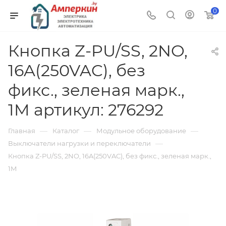
0
Кнопка Z-PU/SS, 2NO,
16A(250VAC), без
фикс., зеленая марк.,
1M артикул: 276292
—
—
—
Главная
Каталог
Модульное оборудование
—
Выключатели нагрузки и переключатели
Кнопка Z-PU/SS, 2NO, 16A(250VAC), без фикс., зеленая марк.,
1M