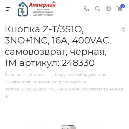
0
Кнопка Z-T/3S1O,
3NO+1NC, 16A, 400VAC,
самовозврат, черная,
1M артикул: 248330
—
—
—
Главная
Каталог
Модульное оборудование
—
Выключатели нагрузки и переключатели
Кнопка Z-T/3S1O, 3NO+1NC, 16A, 400VAC, самовозврат, черная,
1M