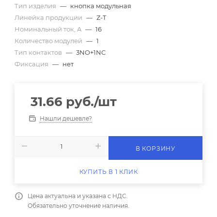
Тип изделия
—
кнопка модульная
Линейка продукции
—
Z-T
Номинальный ток, A
—
16
Количество модулей
—
1
Тип контактов
—
3NO+1NC
Фиксация
—
нет
31.66
руб.
/шт
Нашли дешевле?
В КОРЗИНУ
КУПИТЬ В 1 КЛИК
Цена актуальна и указана с НДС.
Обязательно уточнение наличия.