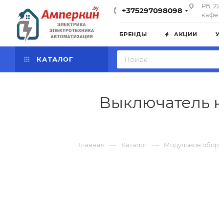
РБ, 2
+375297098098
кафе 
БРЕНДЫ
АКЦИИ
КАТАЛОГ
Выключатель н
—
—
Главная
Каталог
Модульное обо