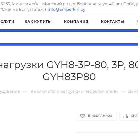
23053, Минская обл., Минский р-н., д. Боровляны, ул. 40 лет Побед
"Смачна Естi", 11 этаж.)
info@amperkin.by
УСЛУГИ
КАК КУПИТЬ
КОМПАНИЯ
КОНТАКТЫ
агрузки GYH8-3P-80, 3P, 80
GYH83P80
—
—
рудование
Выключатели нагрузки и переключатели
Выкл
В ИЗБРАННОЕ
СРА