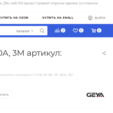
ы, 23А, каб.100 (вход с правой стороны здания, со стороны
КУПИТЬ НА OZON
КУПИТЬ НА EMALL
ВОЙТИ
0
0
0
Каталог
A, 3M артикул:
ючатель нагрузки GYH8-3P-80, 3P, 80A, 3M
ВНИТЬ