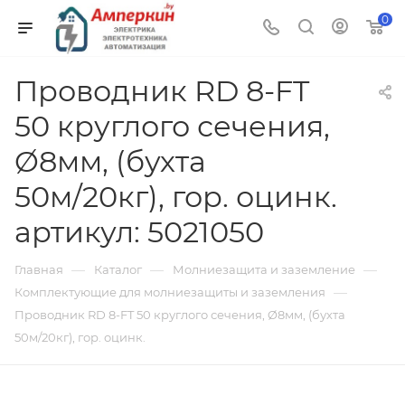
0
Проводник RD 8-FT
50 круглого сечения,
Ø8мм, (бухта
50м/20кг), гор. оцинк.
артикул: 5021050
—
—
—
Главная
Каталог
Молниезащита и заземление
—
Комплектующие для молниезащиты и заземления
Проводник RD 8-FT 50 круглого сечения, Ø8мм, (бухта
50м/20кг), гор. оцинк.