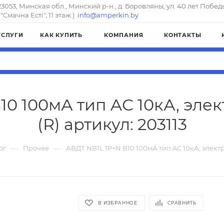
23053, Минская обл., Минский р-н., д. Боровляны, ул. 40 лет Побед
"Смачна Естi", 11 этаж.)
info@amperkin.by
УСЛУГИ
КАК КУПИТЬ
КОМПАНИЯ
КОНТАКТЫ
10 100мА тип AС 10кА, эл
(R) артикул: 203113
—
—
ог
Прочее
АВДТ NB1L 1P+N B10 100мА тип AС 10кА, элект
В ИЗБРАННОЕ
СРАВНИТЬ