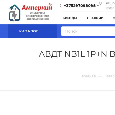
РБ, 2
+375297098098
кафе 
БРЕНДЫ
АКЦИИ
КАТАЛОГ
АВДТ NB1L 1P+N B
—
Главная
Катал