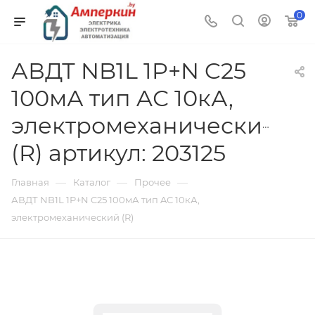
0
АВДТ NB1L 1P+N C25
100мА тип AС 10кА,
электромеханический
(R) артикул: 203125
—
—
—
Главная
Каталог
Прочее
АВДТ NB1L 1P+N C25 100мА тип AС 10кА,
электромеханический (R)