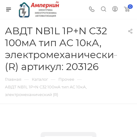
0
АВДТ NB1L 1P+N C32
100мА тип AС 10кА,
электромеханический
(R) артикул: 203126
—
—
—
Главная
Каталог
Прочее
АВДТ NB1L 1P+N C32 100мА тип AС 10кА,
электромеханический (R)