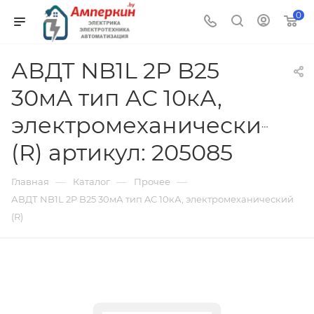
0
АВДТ NB1L 2P B25
30мА тип AС 10кА,
электромеханический
(R) артикул: 205085
—
—
—
Главная
Каталог
Прочее
АВДТ NB1L 2P B25 30мА тип AС 10кА, электромеханический
(R)