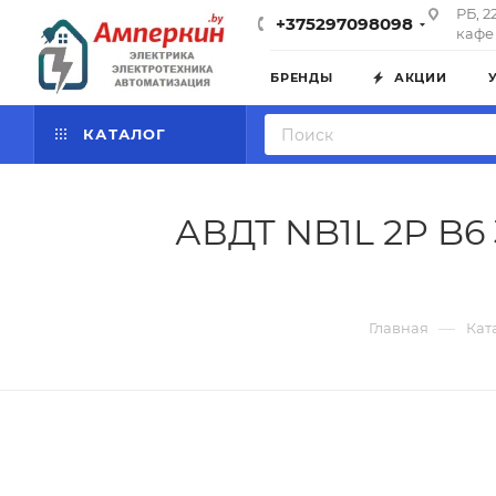
РБ, 2
+375297098098
кафе 
БРЕНДЫ
АКЦИИ
КАТАЛОГ
АВДТ NB1L 2P B6 
—
Главная
Кат