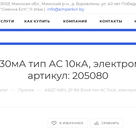
23053, Минская обл., Минский р-н., д. Боровляны, ул. 40 лет Побед
"Смачна Естi", 11 этаж.)
info@amperkin.by
УСЛУГИ
КАК КУПИТЬ
КОМПАНИЯ
КОНТАКТЫ
30мА тип AС 10кА, электр
артикул: 205080
—
—
алог
Прочее
АВДТ NB1L 2P B6 30мА тип AС 10кА, электро
В ИЗБРАННОЕ
СРАВНИТЬ