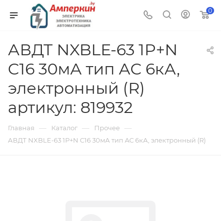
0
АВДТ NXBLE-63 1P+N
C16 30мА тип AС 6кА,
электронный (R)
артикул: 819932
—
—
—
Главная
Каталог
Прочее
АВДТ NXBLE-63 1P+N C16 30мА тип AС 6кА, электронный (R)