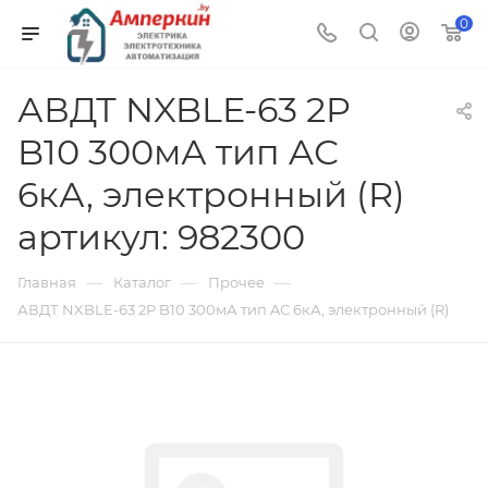
0
АВДТ NXBLE-63 2P
B10 300мА тип AС
6кА, электронный (R)
артикул: 982300
—
—
—
Главная
Каталог
Прочее
АВДТ NXBLE-63 2P B10 300мА тип AС 6кА, электронный (R)