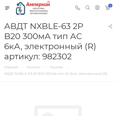
0
АВДТ NXBLE-63 2P
B20 300мА тип AС
6кА, электронный (R)
артикул: 982302
—
—
—
Главная
Каталог
Прочее
АВДТ NXBLE-63 2P B20 300мА тип AС 6кА, электронный (R)