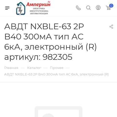
0
АВДТ NXBLE-63 2P
B40 300мА тип AС
6кА, электронный (R)
артикул: 982305
—
—
—
Главная
Каталог
Прочее
АВДТ NXBLE-63 2P B40 300мА тип AС 6кА, электронный (R)