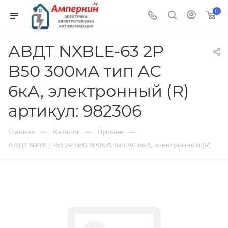
0
АВДТ NXBLE-63 2P
B50 300мА тип AС
6кА, электронный (R)
артикул: 982306
—
—
—
Главная
Каталог
Прочее
АВДТ NXBLE-63 2P B50 300мА тип AС 6кА, электронный (R)