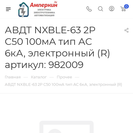
0
АВДТ NXBLE-63 2P
C50 100мА тип AС
6кА, электронный (R)
артикул: 982009
—
—
—
Главная
Каталог
Прочее
АВДТ NXBLE-63 2P C50 100мА тип AС 6кА, электронный (R)