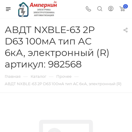
0
АВДТ NXBLE-63 2P
D63 100мА тип AС
6кА, электронный (R)
артикул: 982568
—
—
—
Главная
Каталог
Прочее
АВДТ NXBLE-63 2P D63 100мА тип AС 6кА, электронный (R)