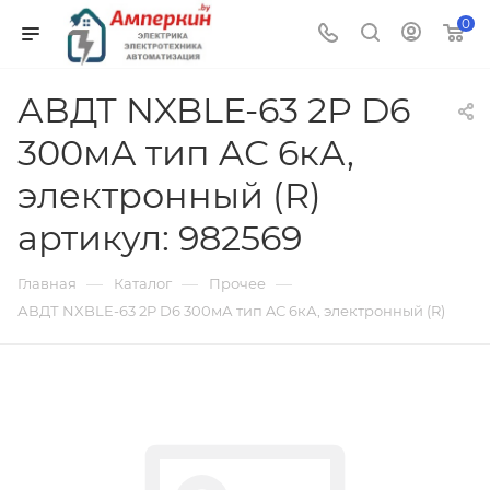
0
АВДТ NXBLE-63 2P D6
300мА тип AС 6кА,
электронный (R)
артикул: 982569
—
—
—
Главная
Каталог
Прочее
АВДТ NXBLE-63 2P D6 300мА тип AС 6кА, электронный (R)