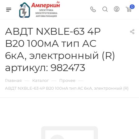
0
АВДТ NXBLE-63 4P
B20 100мА тип AС
6кА, электронный (R)
артикул: 982473
—
—
—
Главная
Каталог
Прочее
АВДТ NXBLE-63 4P B20 100мА тип AС 6кА, электронный (R)