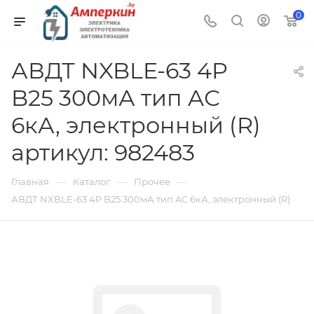
0
АВДТ NXBLE-63 4P
B25 300мА тип AС
6кА, электронный (R)
артикул: 982483
—
—
—
Главная
Каталог
Прочее
АВДТ NXBLE-63 4P B25 300мА тип AС 6кА, электронный (R)