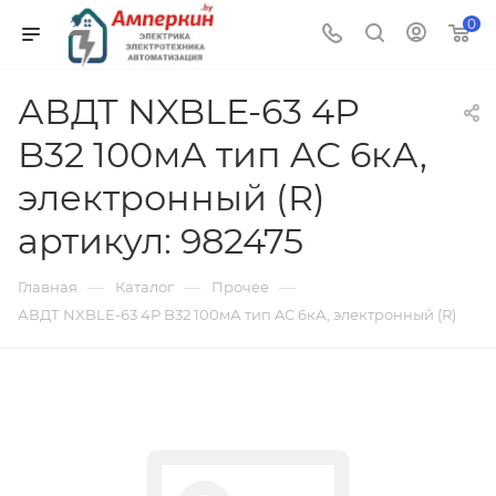
0
АВДТ NXBLE-63 4P
B32 100мА тип AС 6кА,
электронный (R)
артикул: 982475
—
—
—
Главная
Каталог
Прочее
АВДТ NXBLE-63 4P B32 100мА тип AС 6кА, электронный (R)