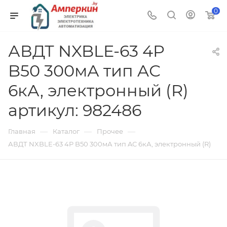
0
АВДТ NXBLE-63 4P
B50 300мА тип AС
6кА, электронный (R)
артикул: 982486
—
—
—
Главная
Каталог
Прочее
АВДТ NXBLE-63 4P B50 300мА тип AС 6кА, электронный (R)