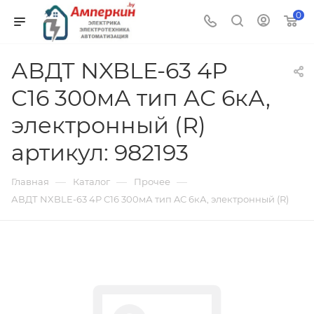
0
АВДТ NXBLE-63 4P
C16 300мА тип AС 6кА,
электронный (R)
артикул: 982193
—
—
—
Главная
Каталог
Прочее
АВДТ NXBLE-63 4P C16 300мА тип AС 6кА, электронный (R)