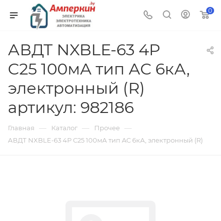
0
АВДТ NXBLE-63 4P
C25 100мА тип AС 6кА,
электронный (R)
артикул: 982186
—
—
—
Главная
Каталог
Прочее
АВДТ NXBLE-63 4P C25 100мА тип AС 6кА, электронный (R)