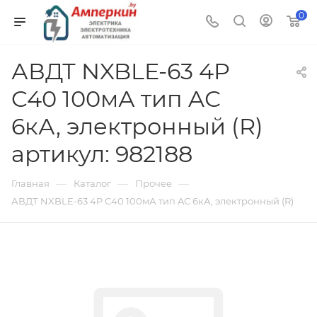
0
АВДТ NXBLE-63 4P
C40 100мА тип AС
6кА, электронный (R)
артикул: 982188
—
—
—
Главная
Каталог
Прочее
АВДТ NXBLE-63 4P C40 100мА тип AС 6кА, электронный (R)