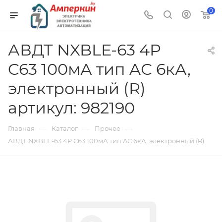
0
АВДТ NXBLE-63 4P
C63 100мА тип AС 6кА,
электронный (R)
артикул: 982190
—
—
—
Главная
Каталог
Прочее
АВДТ NXBLE-63 4P C63 100мА тип AС 6кА, электронный (R)