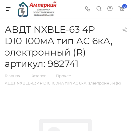
0
АВДТ NXBLE-63 4P
D10 100мА тип AС 6кА,
электронный (R)
артикул: 982741
—
—
—
Главная
Каталог
Прочее
АВДТ NXBLE-63 4P D10 100мА тип AС 6кА, электронный (R)