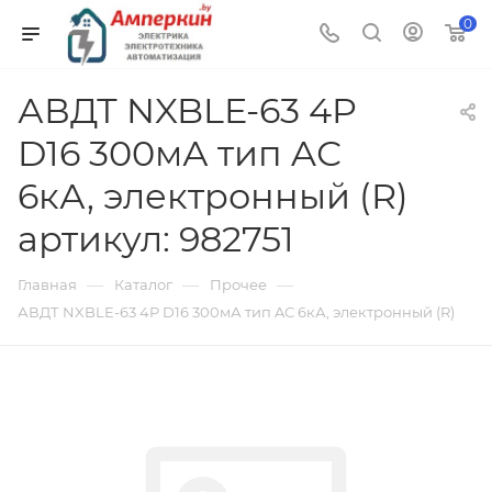
0
АВДТ NXBLE-63 4P
D16 300мА тип AС
6кА, электронный (R)
артикул: 982751
—
—
—
Главная
Каталог
Прочее
АВДТ NXBLE-63 4P D16 300мА тип AС 6кА, электронный (R)