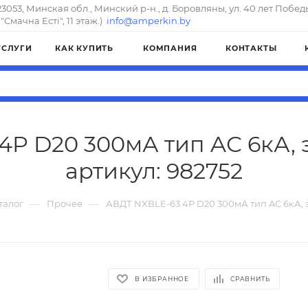
23053, Минская обл., Минский р-н., д. Боровляны, ул. 40 лет Побед
"Смачна Естi", 11 этаж.)
info@amperkin.by
УСЛУГИ
КАК КУПИТЬ
КОМПАНИЯ
КОНТАКТЫ
4P D20 300мА тип AС 6кА, 
артикул: 982752
—
—
талог
Прочее
АВДТ NXBLE-63 4P D20 300мА тип AС 6кА, 
В ИЗБРАННОЕ
СРАВНИТЬ