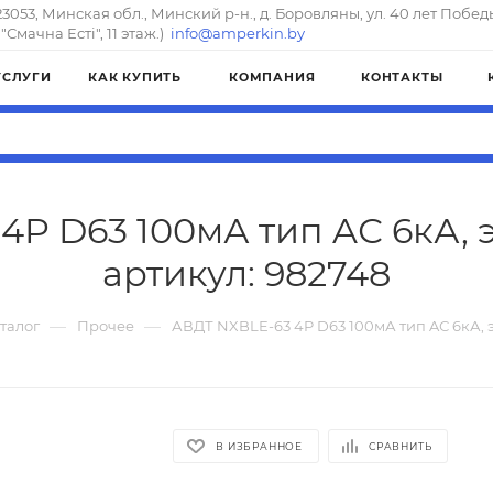
23053, Минская обл., Минский р-н., д. Боровляны, ул. 40 лет Побед
"Смачна Естi", 11 этаж.)
info@amperkin.by
УСЛУГИ
КАК КУПИТЬ
КОМПАНИЯ
КОНТАКТЫ
4P D63 100мА тип AС 6кА, 
артикул: 982748
—
—
талог
Прочее
АВДТ NXBLE-63 4P D63 100мА тип AС 6кА, 
В ИЗБРАННОЕ
СРАВНИТЬ