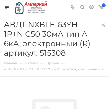
0
АВДТ NXBLE-63YH
1P+N C50 30мА тип A
6кА, электронный (R)
артикул: 515308
—
—
—
Главная
Каталог
Прочее
АВДТ NXBLE-63YH 1P+N C50 30мА тип A 6кА, электронный (R)