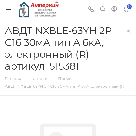
0
АВДТ NXBLE-63YH 2P
C16 30мА тип A 6кА,
электронный (R)
артикул: 515381
—
—
—
Главная
Каталог
Прочее
АВДТ NXBLE-63YH 2P C16 30мА тип A 6кА, электронный (R)