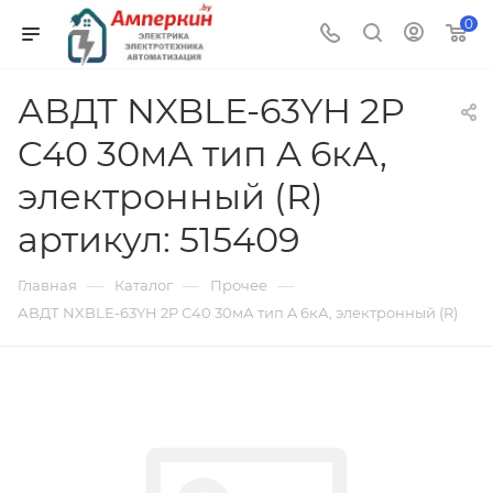
0
АВДТ NXBLE-63YH 2P
C40 30мА тип A 6кА,
электронный (R)
артикул: 515409
—
—
—
Главная
Каталог
Прочее
АВДТ NXBLE-63YH 2P C40 30мА тип A 6кА, электронный (R)