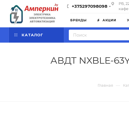
РБ, 2
+375297098098
кафе 
БРЕНДЫ
АКЦИИ
КАТАЛОГ
АВДТ NXBLE-63YH
—
Главная
Ка