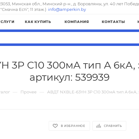
23053, Минская обл., Минский р-н., д. Боровляны, ул. 40 лет Побед
"Смачна Естi", 11 этаж.)
info@amperkin.by
УСЛУГИ
КАК КУПИТЬ
КОМПАНИЯ
КОНТАКТЫ
 3P C10 300мА тип A 6кА,
артикул: 539939
—
—
талог
Прочее
АВДТ NXBLE-63YH 3P C10 300мА тип A 6кА, 
В ИЗБРАННОЕ
СРАВНИТЬ