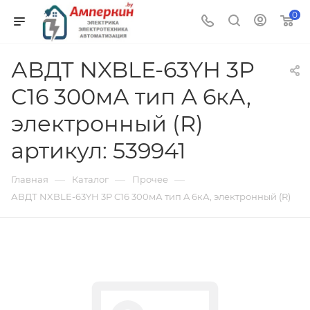
0
АВДТ NXBLE-63YH 3P
C16 300мА тип A 6кА,
электронный (R)
артикул: 539941
—
—
—
Главная
Каталог
Прочее
АВДТ NXBLE-63YH 3P C16 300мА тип A 6кА, электронный (R)