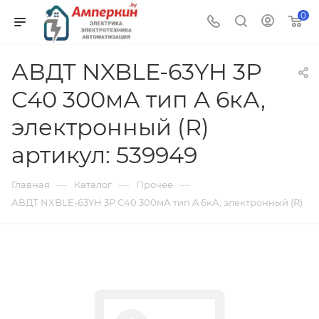
0
АВДТ NXBLE-63YH 3P
C40 300мА тип A 6кА,
электронный (R)
артикул: 539949
—
—
—
Главная
Каталог
Прочее
АВДТ NXBLE-63YH 3P C40 300мА тип A 6кА, электронный (R)