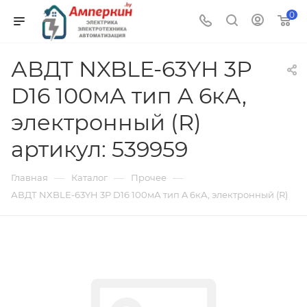
0
АВДТ NXBLE-63YH 3P
D16 100мА тип A 6кА,
электронный (R)
артикул: 539959
—
—
—
Главная
Каталог
Прочее
АВДТ NXBLE-63YH 3P D16 100мА тип A 6кА, электронный (R)