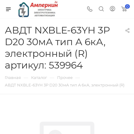
0
АВДТ NXBLE-63YH 3P
D20 30мА тип A 6кА,
электронный (R)
артикул: 539964
—
—
—
Главная
Каталог
Прочее
АВДТ NXBLE-63YH 3P D20 30мА тип A 6кА, электронный (R)