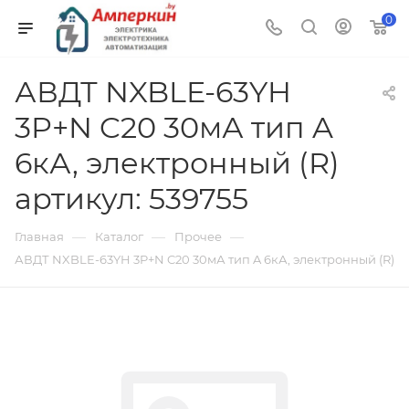
0
АВДТ NXBLE-63YH
3P+N C20 30мА тип A
6кА, электронный (R)
артикул: 539755
—
—
—
Главная
Каталог
Прочее
АВДТ NXBLE-63YH 3P+N C20 30мА тип A 6кА, электронный (R)