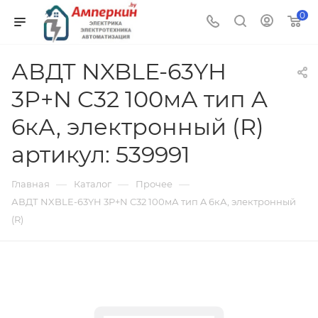
0
АВДТ NXBLE-63YH
3P+N C32 100мА тип A
6кА, электронный (R)
артикул: 539991
—
—
—
Главная
Каталог
Прочее
АВДТ NXBLE-63YH 3P+N C32 100мА тип A 6кА, электронный
(R)