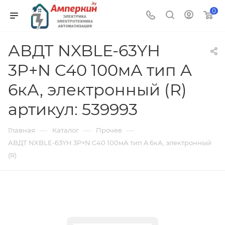
0
АВДТ NXBLE-63YH
3P+N C40 100мА тип A
6кА, электронный (R)
артикул: 539993
—
—
—
Главная
Каталог
Прочее
АВДТ NXBLE-63YH 3P+N C40 100мА тип A 6кА, электронный
(R)