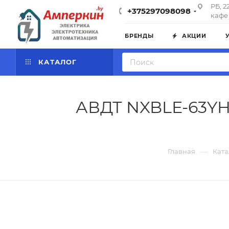
РБ, 2
+375297098098
кафе 
БРЕНДЫ
АКЦИИ
КАТАЛОГ
АВДТ NXBLE-63YH 
—
Главная
Ката