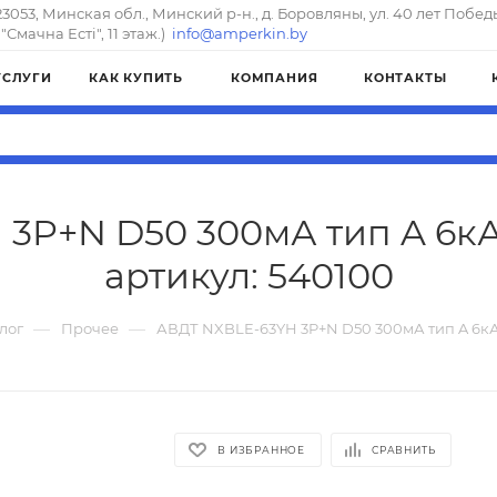
23053, Минская обл., Минский р-н., д. Боровляны, ул. 40 лет Побед
"Смачна Естi", 11 этаж.)
info@amperkin.by
УСЛУГИ
КАК КУПИТЬ
КОМПАНИЯ
КОНТАКТЫ
3P+N D50 300мА тип A 6кА
артикул: 540100
—
—
лог
Прочее
АВДТ NXBLE-63YH 3P+N D50 300мА тип A 6кА
В ИЗБРАННОЕ
СРАВНИТЬ