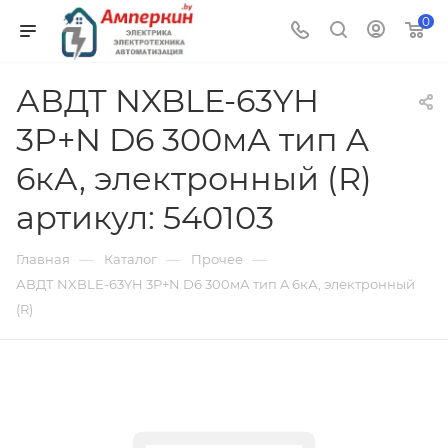
0
АВДТ NXBLE-63YH
3P+N D6 300мА тип A
6кА, электронный (R)
артикул: 540103
—
—
—
Главная
Каталог
Прочее
АВДТ NXBLE-63YH 3P+N D6 300мА тип A 6кА, электронный
(R)