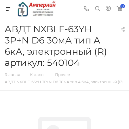
0
АВДТ NXBLE-63YH
3P+N D6 30мА тип A
6кА, электронный (R)
артикул: 540104
—
—
—
Главная
Каталог
Прочее
АВДТ NXBLE-63YH 3P+N D6 30мА тип A 6кА, электронный (R)