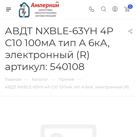
0
АВДТ NXBLE-63YH 4P
C10 100мА тип A 6кА,
электронный (R)
артикул: 540108
—
—
—
Главная
Каталог
Прочее
АВДТ NXBLE-63YH 4P C10 100мА тип A 6кА, электронный (R)