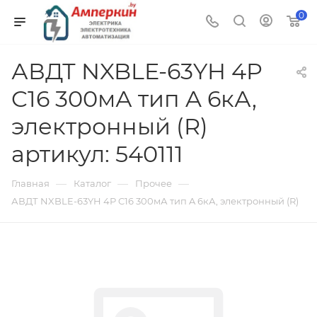
0
АВДТ NXBLE-63YH 4P
C16 300мА тип A 6кА,
электронный (R)
артикул: 540111
—
—
—
Главная
Каталог
Прочее
АВДТ NXBLE-63YH 4P C16 300мА тип A 6кА, электронный (R)