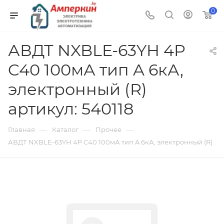
0
АВДТ NXBLE-63YH 4P
C40 100мА тип A 6кА,
электронный (R)
артикул: 540118
—
—
—
Главная
Каталог
Прочее
АВДТ NXBLE-63YH 4P C40 100мА тип A 6кА, электронный (R)