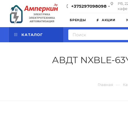
РБ, 2
+375297098098
кафе 
БРЕНДЫ
АКЦИИ
КАТАЛОГ
АВДТ NXBLE-63Y
—
Главная
Ка