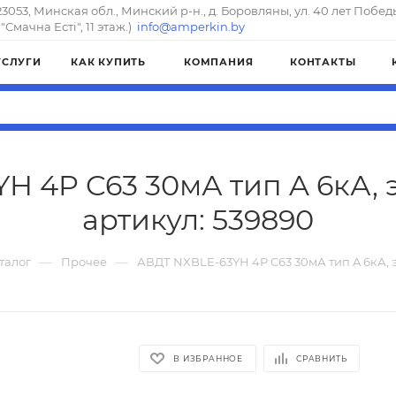
23053, Минская обл., Минский р-н., д. Боровляны, ул. 40 лет Побед
"Смачна Естi", 11 этаж.)
info@amperkin.by
УСЛУГИ
КАК КУПИТЬ
КОМПАНИЯ
КОНТАКТЫ
H 4P C63 30мА тип A 6кА, 
артикул: 539890
—
—
талог
Прочее
АВДТ NXBLE-63YH 4P C63 30мА тип A 6кА, 
В ИЗБРАННОЕ
СРАВНИТЬ