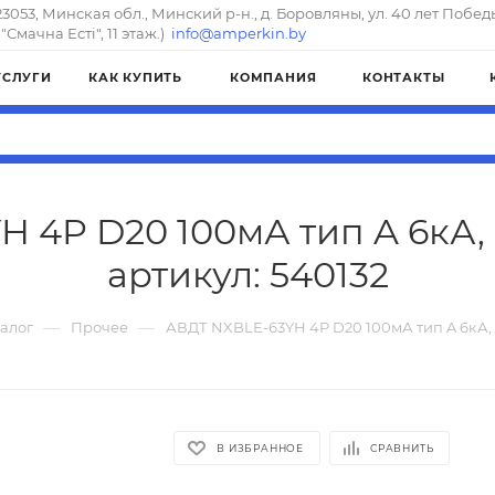
23053, Минская обл., Минский р-н., д. Боровляны, ул. 40 лет Побед
"Смачна Естi", 11 этаж.)
info@amperkin.by
УСЛУГИ
КАК КУПИТЬ
КОМПАНИЯ
КОНТАКТЫ
 4P D20 100мА тип A 6кА,
артикул: 540132
—
—
алог
Прочее
АВДТ NXBLE-63YH 4P D20 100мА тип A 6кА, 
В ИЗБРАННОЕ
СРАВНИТЬ