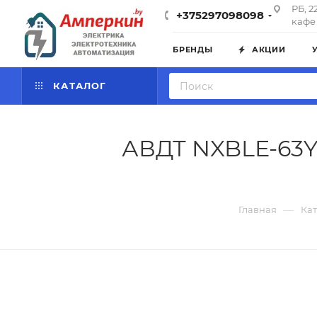
РБ, 2
+375297098098
кафе 
БРЕНДЫ
АКЦИИ
КАТАЛОГ
АВДТ NXBLE-63YH
—
Главная
Кат